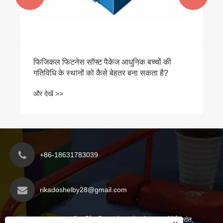
फिजिकल फिटनेस सॉफ्ट पैकेज आधुनिक बच्चों की
गतिविधि के स्थानों को कैसे बेहतर बना सकता है?
और देखें >>
+86-18631783039
rikadoshelby28@gmail.com
यानशान काउंटी आर्थिक विकास क्षेत्र, कैंगझोउ शहर, हेबेई प्रांत,